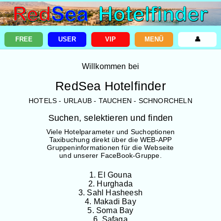
FREE
USER
VIP
MENÜ
👤
Willkommen bei
RedSea Hotelfinder
HOTELS - URLAUB - TAUCHEN - SCHNORCHELN
Suchen, selektieren und finden
Viele Hotelparameter und Suchoptionen
Taxibuchung direkt über die WEB-APP
Gruppeninformationen für die Webseite
und unserer FaceBook-Gruppe.
1. El Gouna
2. Hurghada
3. Sahl Hasheesh
4. Makadi Bay
5. Soma Bay
6. Safaga