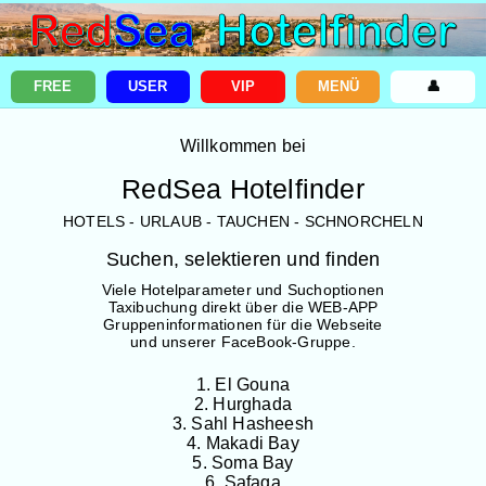
FREE
USER
VIP
MENÜ
👤
Willkommen bei
RedSea Hotelfinder
HOTELS - URLAUB - TAUCHEN - SCHNORCHELN
Suchen, selektieren und finden
Viele Hotelparameter und Suchoptionen
Taxibuchung direkt über die WEB-APP
Gruppeninformationen für die Webseite
und unserer FaceBook-Gruppe.
1. El Gouna
2. Hurghada
3. Sahl Hasheesh
4. Makadi Bay
5. Soma Bay
6. Safaga