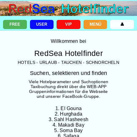
FREE
USER
VIP
MENÜ
👤
Willkommen bei
RedSea Hotelfinder
HOTELS - URLAUB - TAUCHEN - SCHNORCHELN
Suchen, selektieren und finden
Viele Hotelparameter und Suchoptionen
Taxibuchung direkt über die WEB-APP
Gruppeninformationen für die Webseite
und unserer FaceBook-Gruppe.
1. El Gouna
2. Hurghada
3. Sahl Hasheesh
4. Makadi Bay
5. Soma Bay
6. Safaga