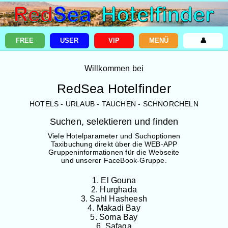
FREE
USER
VIP
MENÜ
👤
Willkommen bei
RedSea Hotelfinder
HOTELS - URLAUB - TAUCHEN - SCHNORCHELN
Suchen, selektieren und finden
Viele Hotelparameter und Suchoptionen
Taxibuchung direkt über die WEB-APP
Gruppeninformationen für die Webseite
und unserer FaceBook-Gruppe.
1. El Gouna
2. Hurghada
3. Sahl Hasheesh
4. Makadi Bay
5. Soma Bay
6. Safaga