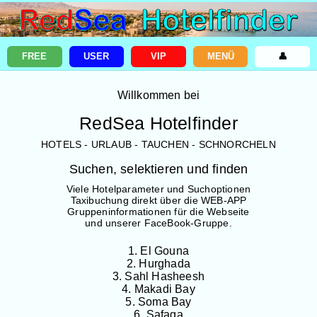
FREE
USER
VIP
MENÜ
👤
Willkommen bei
RedSea Hotelfinder
HOTELS - URLAUB - TAUCHEN - SCHNORCHELN
Suchen, selektieren und finden
Viele Hotelparameter und Suchoptionen
Taxibuchung direkt über die WEB-APP
Gruppeninformationen für die Webseite
und unserer FaceBook-Gruppe.
1. El Gouna
2. Hurghada
3. Sahl Hasheesh
4. Makadi Bay
5. Soma Bay
6. Safaga